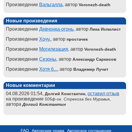
Произведение
Вальгалла
, автор
Voronezh-death
Новые произведения
Произведение
Девчонка-огонь
, автор
Лика Испилист
Произведение
Хочу.
, автор
простачек
Произведение
Могилизация
, автор
Voronezh-death
Произведение
Сезоны
, автор
Александр Саркисов
Произведение
Хотя б...
, автор
Владимир Лучит
Новые комментарии
04.08.2026 01:54,
,
оставил отзыв
Долгий Константин
на произведение
,
505ф-ок. Стрекоза без Муравья
автора
Долгий Константин
FAQ
Авторские права
Авторское соглашение