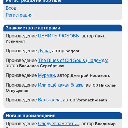
Регистрация на портале
Вход
Регистрация
Знакомство с авторами
Произведение
ЦЕНИТЬ ЛЮБОВЬ
, автор
Лика
Испилист
Произведение
Душа
, автор
pogost
Произведение
The Blues of Old Souls (Надежда)
,
автор
Василиса Серебряная
Произведение
Мурман
, автор
Дмитрий Новиковъ
Произведение
Или ещё какая блажь
, автор
Николай
Отпущения
Произведение
Вальгалла
, автор
Voronezh-death
Новые произведения
Произведение
Следует заметить...
, автор
Владимир