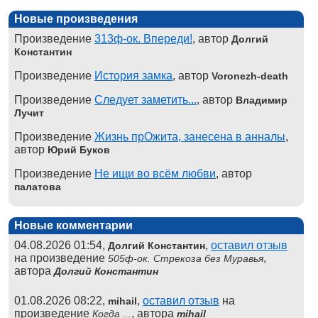
Новые произведения
Произведение
313ф-ок. Впереди!
, автор
Долгий
Константин
Произведение
История замка
, автор
Voronezh-death
Произведение
Следует заметить...
, автор
Владимир
Лучит
Произведение
Жизнь прОжита, занесена в анналы
,
автор
Юрий Буков
Произведение
Не ищи во всём любви
, автор
палатова
Новые комментарии
04.08.2026 01:54,
,
оставил отзыв
Долгий Константин
на произведение
,
505ф-ок. Стрекоза без Муравья
автора
Долгий Константин
01.08.2026 08:22,
,
оставил отзыв
на
mihail
произведение
, автора
Когда ...
mihail