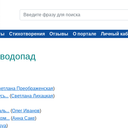
ты
Стихотворения
Отзывы
О портале
Личный каб
 водопад
етлана Преображенская
)
ь...
(
Светлана Лихацкая
)
ль...
(
Олег Иванов
)
ом...
(
Анна Саке
)
sya
)