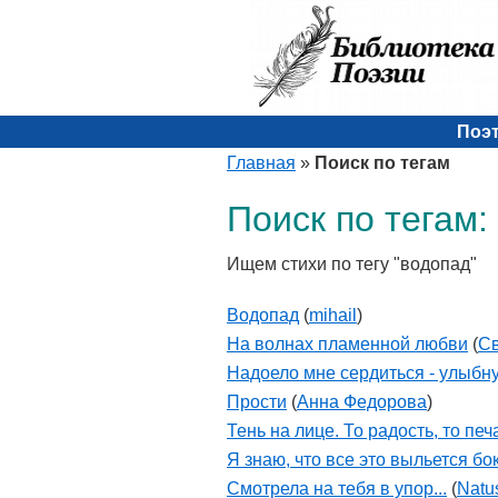
Поэ
Главная
»
Поиск по тегам
Поиск по тегам:
Ищем стихи по тегу "водопад"
Водопад
(
mihail
)
На волнах пламенной любви
(
Св
Надоело мне сердиться - улыбнус
Прости
(
Анна Федорова
)
Тень на лице. То радость, то печа
Я знаю, что все это выльется бок
Смотрела на тебя в упор...
(
Natu