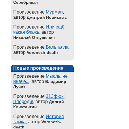
Серебряная
Произведение
Мурман
,
автор
Дмитрий Новиковъ
Произведение
Или ещё
какая блажь
, автор
Николай Отпущения
Произведение
Вальгалла
,
автор
Voronezh-death
Новые произведения
Произведение
Мысль, не
иначе...
, автор
Владимир
Лучит
Произведение
313ф-ок.
Впереди!
, автор
Долгий
Константин
Произведение
История
замка
, автор
Voronezh-
death