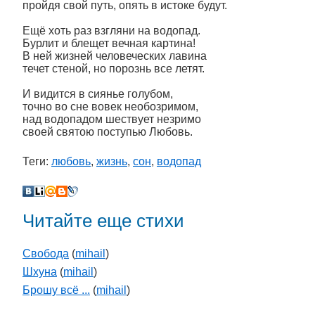
пройдя свой путь, опять в истоке будут.
Ещё хоть раз взгляни на водопад.
Бурлит и блещет вечная картина!
В ней жизней человеческих лавина
течет стеной, но порознь все летят.
И видится в сиянье голубом,
точно во сне вовек необозримом,
над водопадом шествует незримо
своей святою поступью Любовь.
Теги:
любовь
,
жизнь
,
сон
,
водопад
Читайте еще стихи
Свобода
(
mihail
)
Шхуна
(
mihail
)
Брошу всё ...
(
mihail
)