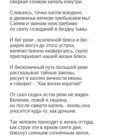
сверкая сонмом капель изнутри.
Сливаясь, точно капли воедино,
в движенье вечном пребываем мы!
Сияем и звеним неистребимо
по свету созиданий в бездну тьмы.
И бег реки - вселенной блеск и бег:
широк могуч до этого уступа,
величественно низвергаясь, скупо
приоткрывает нашей жизни блеск.
И бесконечный путь большой реки
рассказывая тайные законы,
рисует в каплях вечности иконы
и говорит: - "Как жизни коротки!"
От скал седых исток реки не виден.
Величие, покой и тишина,
но после смерти капель - вновь она
уносится куда-то, как доныне.
Так человек приходит в жизнь оттуда,
как струи эти в ярком свете дня,
блеснут сияньем солнечным звеня,