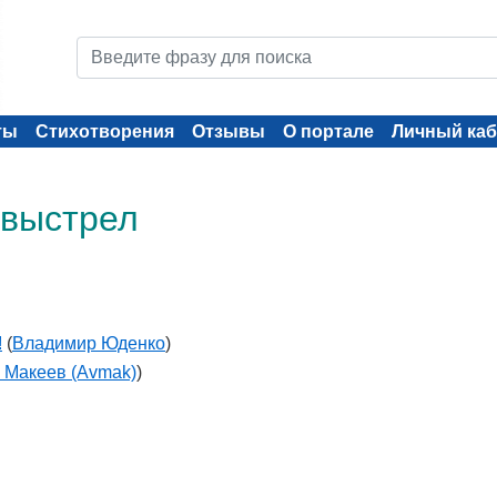
ты
Стихотворения
Отзывы
О портале
Личный каб
 выстрел
!
(
Владимир Юденко
)
 Макеев (Avmak)
)