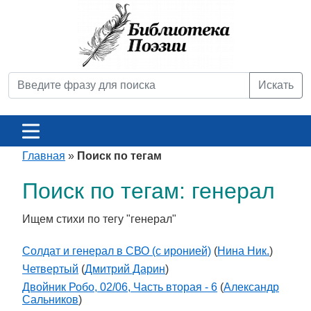
Искать
Главная
»
Поиск по тегам
Поиск по тегам: генерал
Ищем стихи по тегу "генерал"
Солдат и генерал в СВО (с иронией)
(
Нина Ник.
)
Четвертый
(
Дмитрий Дарин
)
Двойник Робо, 02/06, Часть вторая - 6
(
Александр
Сальников
)