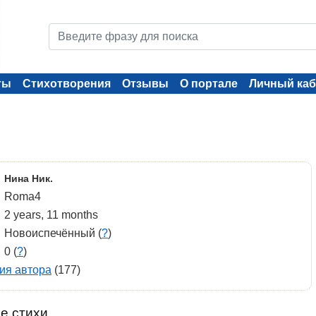
ты
Стихотворения
Отзывы
О портале
Личный каб
Нина Ник.
Roma4
2 years, 11 months
Новоиспечённый (
?
)
0 (
?
)
ия автора
(177)
е стихи