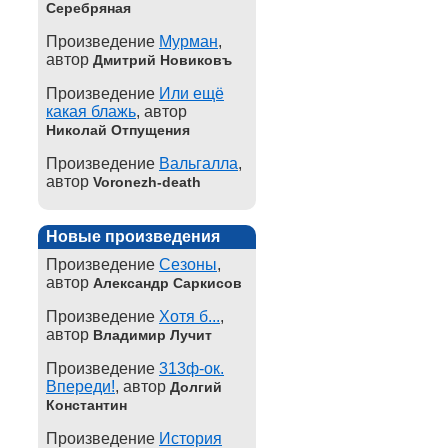
Серебряная
Произведение
Мурман
,
автор
Дмитрий Новиковъ
Произведение
Или ещё
какая блажь
, автор
Николай Отпущения
Произведение
Вальгалла
,
автор
Voronezh-death
Новые произведения
Произведение
Сезоны
,
автор
Александр Саркисов
Произведение
Хотя б...
,
автор
Владимир Лучит
Произведение
313ф-ок.
Впереди!
, автор
Долгий
Константин
Произведение
История