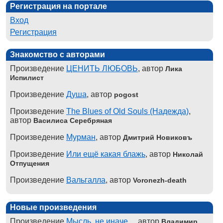
Регистрация на портале
Вход
Регистрация
Знакомство с авторами
Произведение
ЦЕНИТЬ ЛЮБОВЬ
, автор
Лика
Испилист
Произведение
Душа
, автор
pogost
Произведение
The Blues of Old Souls (Надежда)
,
автор
Василиса Серебряная
Произведение
Мурман
, автор
Дмитрий Новиковъ
Произведение
Или ещё какая блажь
, автор
Николай
Отпущения
Произведение
Вальгалла
, автор
Voronezh-death
Новые произведения
Произведение
Мысль, не иначе...
, автор
Владимир