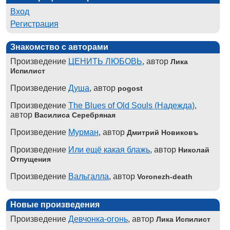
Вход
Регистрация
Знакомство с авторами
Произведение
ЦЕНИТЬ ЛЮБОВЬ
, автор
Лика
Испилист
Произведение
Душа
, автор
pogost
Произведение
The Blues of Old Souls (Надежда)
,
автор
Василиса Серебряная
Произведение
Мурман
, автор
Дмитрий Новиковъ
Произведение
Или ещё какая блажь
, автор
Николай
Отпущения
Произведение
Вальгалла
, автор
Voronezh-death
Новые произведения
Произведение
Девчонка-огонь
, автор
Лика Испилист