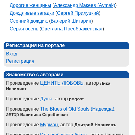
Дорогие женщины
(
Александр Макеев (Avmak)
)
Дождливые загадки
(
Сергей Прилуцкий
)
Осенний дождик.
(
Валерий Шигарин
)
Серая осень
(
Светлана Преображенская
)
Регистрация на портале
Вход
Регистрация
Знакомство с авторами
Произведение
ЦЕНИТЬ ЛЮБОВЬ
, автор
Лика
Испилист
Произведение
Душа
, автор
pogost
Произведение
The Blues of Old Souls (Надежда)
,
автор
Василиса Серебряная
Произведение
Мурман
, автор
Дмитрий Новиковъ
Произведение
Или ещё какая блажь
, автор