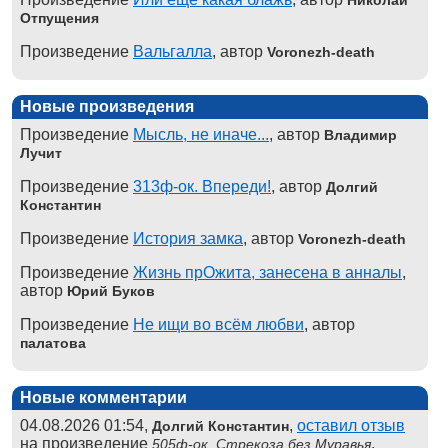
Николай
Отпущения
Произведение
Вальгалла
, автор
Voronezh-death
Новые произведения
Произведение
Мысль, не иначе...
, автор
Владимир
Лучит
Произведение
313ф-ок. Впереди!
, автор
Долгий
Константин
Произведение
История замка
, автор
Voronezh-death
Произведение
Жизнь прОжита, занесена в анналы
,
автор
Юрий Буков
Произведение
Не ищи во всём любви
, автор
палатова
Новые комментарии
04.08.2026 01:54,
,
оставил отзыв
Долгий Константин
на произведение
,
505ф-ок. Стрекоза без Муравья