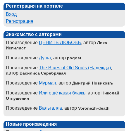
Регистрация на портале
Вход
Регистрация
Знакомство с авторами
Произведение
ЦЕНИТЬ ЛЮБОВЬ
, автор
Лика
Испилист
Произведение
Душа
, автор
pogost
Произведение
The Blues of Old Souls (Надежда)
,
автор
Василиса Серебряная
Произведение
Мурман
, автор
Дмитрий Новиковъ
Произведение
Или ещё какая блажь
, автор
Николай
Отпущения
Произведение
Вальгалла
, автор
Voronezh-death
Новые произведения