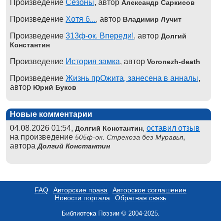
Произведение
Сезоны
, автор
Александр Саркисов
Произведение
Хотя б...
, автор
Владимир Лучит
Произведение
313ф-ок. Впереди!
, автор
Долгий
Константин
Произведение
История замка
, автор
Voronezh-death
Произведение
Жизнь прОжита, занесена в анналы
,
автор
Юрий Буков
Новые комментарии
04.08.2026 01:54,
,
оставил отзыв
Долгий Константин
на произведение
,
505ф-ок. Стрекоза без Муравья
автора
Долгий Константин
FAQ
Авторские права
Авторское соглашение
Новости портала
Обратная связь
Библиотека Поэзии © 2004-2025.