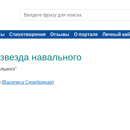
ты
Стихотворения
Отзывы
О портале
Личный каб
 звезда навального
ального"
)
(
Василиса Серебряная
)