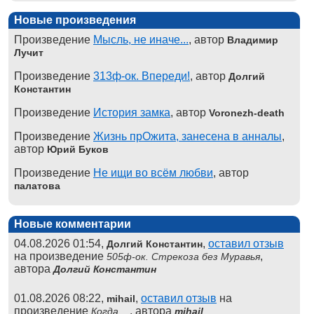
Новые произведения
Произведение
Мысль, не иначе...
, автор
Владимир
Лучит
Произведение
313ф-ок. Впереди!
, автор
Долгий
Константин
Произведение
История замка
, автор
Voronezh-death
Произведение
Жизнь прОжита, занесена в анналы
,
автор
Юрий Буков
Произведение
Не ищи во всём любви
, автор
палатова
Новые комментарии
04.08.2026 01:54,
,
оставил отзыв
Долгий Константин
на произведение
,
505ф-ок. Стрекоза без Муравья
автора
Долгий Константин
01.08.2026 08:22,
,
оставил отзыв
на
mihail
произведение
, автора
Когда ...
mihail