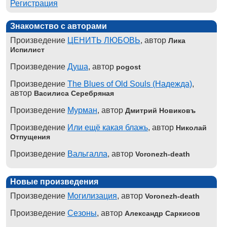
Регистрация
Знакомство с авторами
Произведение
ЦЕНИТЬ ЛЮБОВЬ
, автор
Лика
Испилист
Произведение
Душа
, автор
pogost
Произведение
The Blues of Old Souls (Надежда)
,
автор
Василиса Серебряная
Произведение
Мурман
, автор
Дмитрий Новиковъ
Произведение
Или ещё какая блажь
, автор
Николай
Отпущения
Произведение
Вальгалла
, автор
Voronezh-death
Новые произведения
Произведение
Могилизация
, автор
Voronezh-death
Произведение
Сезоны
, автор
Александр Саркисов