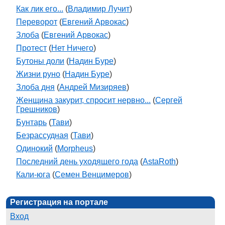
Как лик его...
(
Владимир Лучит
)
Переворот
(
Евгений Арвокас
)
Злоба
(
Евгений Арвокас
)
Протест
(
Нет Ничего
)
Бутоны доли
(
Надин Буре
)
Жизни руно
(
Надин Буре
)
Злоба дня
(
Андрей Мизиряев
)
Женщина закурит, спросит нервно...
(
Сергей
Грешников
)
Бунтарь
(
Тави
)
Безрассудная
(
Тави
)
Одинокий
(
Morpheus
)
Последний день уходящего года
(
AstaRoth
)
Кали-юга
(
Семен Венцимеров
)
Регистрация на портале
Вход