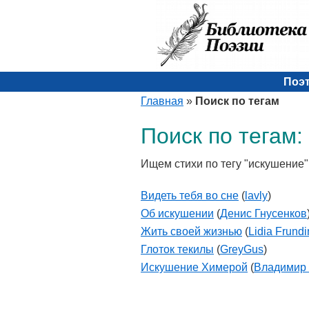
Поэ
Главная
»
Поиск по тегам
Поиск по тегам:
Ищем стихи по тегу "искушение"
Видеть тебя во сне
(
lavly
)
Об искушении
(
Денис Гнусенков
Жить своей жизнью
(
Lidia Frund
Глоток текилы
(
GreyGus
)
Искушение Химерой
(
Владимир 