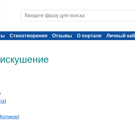
ты
Стихотворения
Отзывы
О портале
Личный каб
 искушение
)
ina
)
Котиков
)