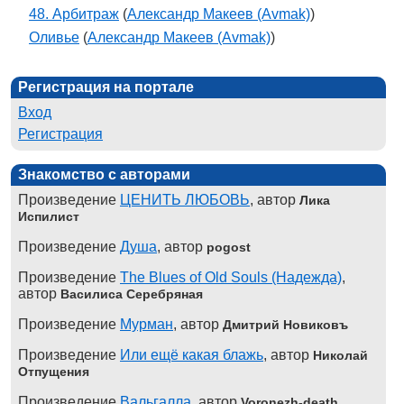
48. Арбитраж
(
Александр Макеев (Avmak)
)
Оливье
(
Александр Макеев (Avmak)
)
Регистрация на портале
Вход
Регистрация
Знакомство с авторами
Произведение
ЦЕНИТЬ ЛЮБОВЬ
, автор
Лика
Испилист
Произведение
Душа
, автор
pogost
Произведение
The Blues of Old Souls (Надежда)
,
автор
Василиса Серебряная
Произведение
Мурман
, автор
Дмитрий Новиковъ
Произведение
Или ещё какая блажь
, автор
Николай
Отпущения
Произведение
Вальгалла
, автор
Voronezh-death