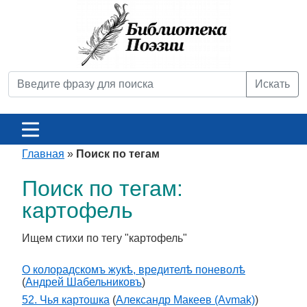
Искать
Главная
»
Поиск по тегам
Поиск по тегам:
картофель
Ищем стихи по тегу "картофель"
О колорадскомъ жукѣ, вредителѣ поневолѣ
(
Андрей Шабельниковъ
)
52. Чья картошка
(
Александр Макеев (Avmak)
)