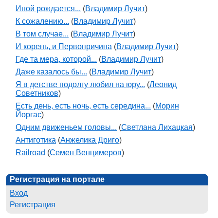
Иной рождается...
(
Владимир Лучит
)
К сожалению...
(
Владимир Лучит
)
В том случае...
(
Владимир Лучит
)
И корень, и Первопричина
(
Владимир Лучит
)
Где та мера, которой...
(
Владимир Лучит
)
Даже казалось бы...
(
Владимир Лучит
)
Я в детстве подолгу любил на юру...
(
Леонид
Советников
)
Есть день, есть ночь, есть середина...
(
Морин
Йоргас
)
Одним движеньем головы...
(
Светлана Лихацкая
)
Антиготика
(
Анжелика Дриго
)
Railroad
(
Семен Венцимеров
)
Регистрация на портале
Вход
Регистрация