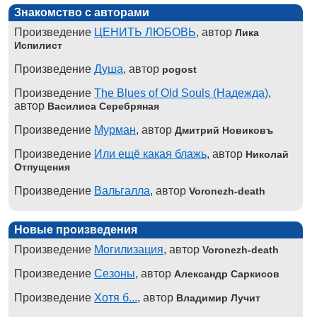
Знакомство с авторами
Произведение
ЦЕНИТЬ ЛЮБОВЬ
, автор
Лика
Испилист
Произведение
Душа
, автор
pogost
Произведение
The Blues of Old Souls (Надежда)
,
автор
Василиса Серебряная
Произведение
Мурман
, автор
Дмитрий Новиковъ
Произведение
Или ещё какая блажь
, автор
Николай
Отпущения
Произведение
Вальгалла
, автор
Voronezh-death
Новые произведения
Произведение
Могилизация
, автор
Voronezh-death
Произведение
Сезоны
, автор
Александр Саркисов
Произведение
Хотя б...
, автор
Владимир Лучит