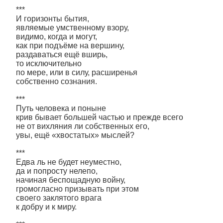
***
И горизонты бытия,
являемые умственному взору,
видимо, когда и могут,
как при подъёме на вершину,
раздаваться ещё вширь,
то исключительно
по мере, или в силу, расширенья
собственно сознания.
***
Путь человека и поныне
крив бывает большей частью и прежде всего
не от вихляния ли собственных его,
увы, ещё «хвостатых» мыслей?
***
Едва ль не будет неуместно,
да и попросту нелепо,
начиная беспощадную войну,
громогласно призывать при этом
своего заклятого врага
к добру и к миру.