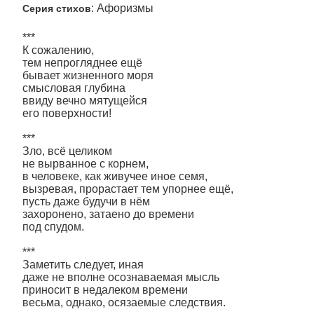
: Афоризмы
Серия стихов
***
К сожалению,
тем непрогляднее ещё
бывает жизненного моря
смысловая глубина
ввиду вечно мятущейся
его поверхности!
***
Зло, всё целиком
не вырванное с корнем,
в человеке, как живучее иное семя,
вызревая, прорастает тем упорнее ещё,
пусть даже будучи в нём
захоронено, затаено до времени
под спудом.
***
Заметить следует, иная
даже не вполне осознаваемая мысль
приносит в недалеком времени
весьма, однако, осязаемые следствия.