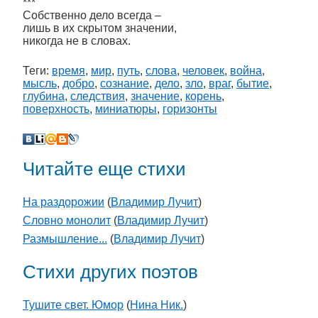
***
Собственно дело всегда –
лишь в их скрытом значении,
никогда не в словах.
Теги:
время
,
мир
,
путь
,
слова
,
человек
,
война
,
мысль
,
добро
,
сознание
,
дело
,
зло
,
враг
,
бытие
,
глубина
,
следствия
,
значение
,
корень
,
поверхность
,
миниатюры
,
горизонты
Читайте еще стихи
На раздорожии
(
Владимир Лучит
)
Словно монолит
(
Владимир Лучит
)
Размышление...
(
Владимир Лучит
)
Стихи других поэтов
Тушите свет. Юмор
(
Нина Ник.
)