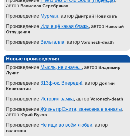
Произведение
The Blues of Old Souls (Надежда)
,
автор
Василиса Серебряная
Произведение
Мурман
, автор
Дмитрий Новиковъ
Произведение
Или ещё какая блажь
, автор
Николай
Отпущения
Произведение
Вальгалла
, автор
Voronezh-death
Новые произведения
Произведение
Мысль, не иначе...
, автор
Владимир
Лучит
Произведение
313ф-ок. Впереди!
, автор
Долгий
Константин
Произведение
История замка
, автор
Voronezh-death
Произведение
Жизнь прОжита, занесена в анналы
,
автор
Юрий Буков
Произведение
Не ищи во всём любви
, автор
палатова