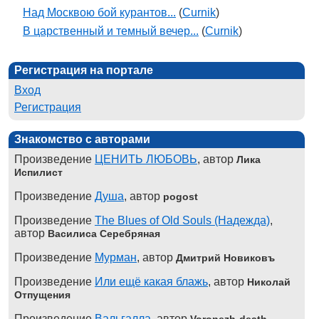
Над Москвою бой курантов...
(
Curnik
)
В царственный и темный вечер...
(
Curnik
)
Регистрация на портале
Вход
Регистрация
Знакомство с авторами
Произведение
ЦЕНИТЬ ЛЮБОВЬ
, автор
Лика
Испилист
Произведение
Душа
, автор
pogost
Произведение
The Blues of Old Souls (Надежда)
,
автор
Василиса Серебряная
Произведение
Мурман
, автор
Дмитрий Новиковъ
Произведение
Или ещё какая блажь
, автор
Николай
Отпущения
Произведение
Вальгалла
, автор