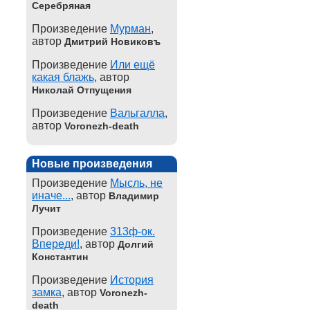
Серебряная
Произведение
Мурман
,
автор
Дмитрий Новиковъ
Произведение
Или ещё
какая блажь
, автор
Николай Отпущения
Произведение
Вальгалла
,
автор
Voronezh-death
Новые произведения
Произведение
Мысль, не
иначе...
, автор
Владимир
Лучит
Произведение
313ф-ок.
Впереди!
, автор
Долгий
Константин
Произведение
История
замка
, автор
Voronezh-
death