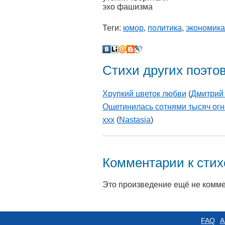
эхо фашизма
Теги:
юмор
,
политика
,
экономика
Стихи других поэто
Хрупкий цветок любви
(
Дмитрий
Ощетинилась сотнями тысяч огне
xxx
(
Nastasia
)
Комментарии к сти
Это произведение ещё не комм
FAQ
А