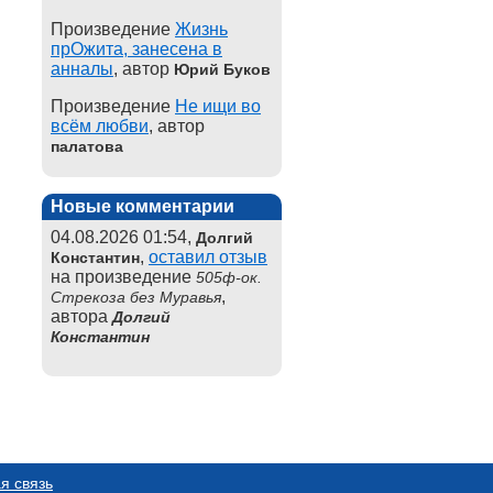
Произведение
Жизнь
прОжита, занесена в
анналы
, автор
Юрий Буков
Произведение
Не ищи во
всём любви
, автор
палатова
Новые комментарии
04.08.2026 01:54,
Долгий
,
оставил отзыв
Константин
на произведение
505ф-ок.
,
Стрекоза без Муравья
автора
Долгий
Константин
я связь