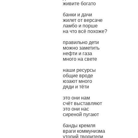
живите богато
банки и дачи
жилет от версаче
ламбо и порше
на что всё похоже?
правильно дети
можно заметить
нефти и газа
много на свете
наши ресурсы
общие вроде
юзают много
дяди и тёти
это они нам
счёт выставляют
это они нас
сиреной пугают
банды кремля
враги коммунизма
утопий творители