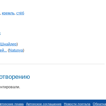
,
кремль
,
стёб
в
 Шнайдер
)
й...
(
Natusya
)
хотворению
ентировали.
вторские права
Авторское соглашение
Новости портала
Обратна