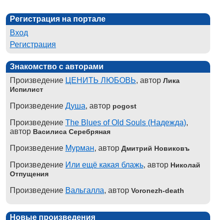
Регистрация на портале
Вход
Регистрация
Знакомство с авторами
Произведение
ЦЕНИТЬ ЛЮБОВЬ
, автор
Лика
Испилист
Произведение
Душа
, автор
pogost
Произведение
The Blues of Old Souls (Надежда)
,
автор
Василиса Серебряная
Произведение
Мурман
, автор
Дмитрий Новиковъ
Произведение
Или ещё какая блажь
, автор
Николай
Отпущения
Произведение
Вальгалла
, автор
Voronezh-death
Новые произведения