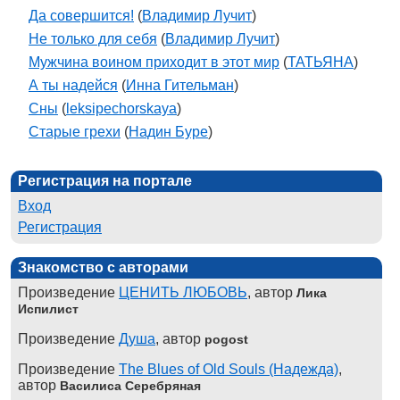
Да совершится!
(
Владимир Лучит
)
Не только для себя
(
Владимир Лучит
)
Мужчина воином приходит в этот мир
(
ТАТЬЯНА
)
А ты надейся
(
Инна Гительман
)
Сны
(
leksipechorskaya
)
Старые грехи
(
Надин Буре
)
Регистрация на портале
Вход
Регистрация
Знакомство с авторами
Произведение
ЦЕНИТЬ ЛЮБОВЬ
, автор
Лика
Испилист
Произведение
Душа
, автор
pogost
Произведение
The Blues of Old Souls (Надежда)
,
автор
Василиса Серебряная