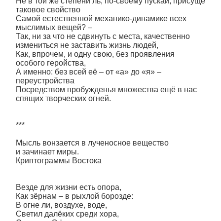
Не в той же степени ль, по-своему пускай, присуще
таковое свойство
Самой естественной механико-динамике всех
мыслимых вещей? –
Так, ни за что не сдвинуть с места, качественно
измениться не заставить жизнь людей,
Как, впрочем, и одну свою, без проявления
особого геройства,
А именно: без всей её – от «а» до «я» –
переустройства
Посредством пробужденья множества ещё в нас
спящих творческих огней.
***
Мысль вонзается в лученосное вещество
и зачинает миры.
Криптограммы Востока
Везде для жизни есть опора,
Как зёрнам – в рыхлой борозде:
В огне ли, воздухе, воде,
Светил далёких среди хора,