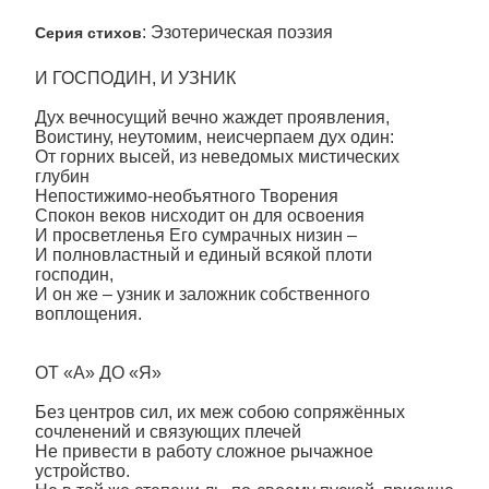
: Эзотерическая поэзия
Серия стихов
И ГОСПОДИН, И УЗНИК
Дух вечносущий вечно жаждет проявления,
Воистину, неутомим, неисчерпаем дух один:
От горних высей, из неведомых мистических
глубин
Непостижимо-необъятного Творения
Спокон веков нисходит он для освоения
И просветленья Его сумрачных низин –
И полновластный и единый всякой плоти
господин,
И он же – узник и заложник собственного
воплощения.
ОТ «А» ДО «Я»
Без центров сил, их меж собою сопряжённых
сочленений и связующих плечей
Не привести в работу сложное рычажное
устройство.