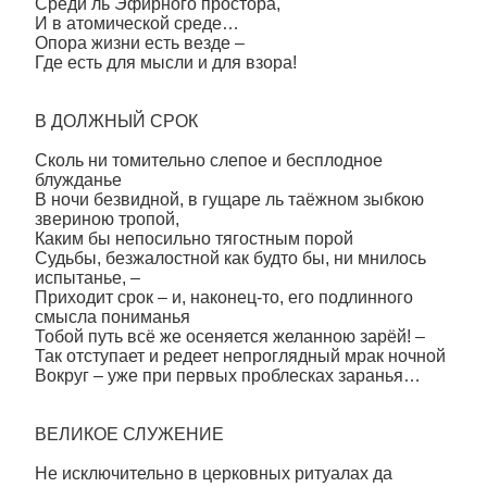
Среди ль Эфирного простора,
И в атомической среде…
Опора жизни есть везде –
Где есть для мысли и для взора!
В ДОЛЖНЫЙ СРОК
Сколь ни томительно слепое и бесплодное
блужданье
В ночи безвидной, в гущаре ль таёжном зыбкою
звериною тропой,
Каким бы непосильно тягостным порой
Судьбы, безжалостной как будто бы, ни мнилось
испытанье, –
Приходит срок – и, наконец-то, его подлинного
смысла пониманья
Тобой путь всё же осеняется желанною зарёй! –
Так отступает и редеет непроглядный мрак ночной
Вокруг – уже при первых проблесках заранья…
ВЕЛИКОЕ СЛУЖЕНИЕ
Не исключительно в церковных ритуалах да