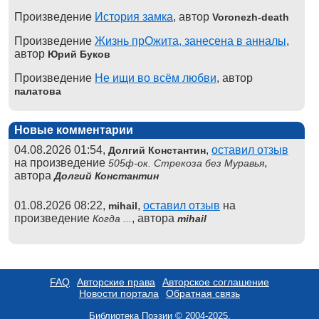
Произведение
История замка
, автор
Voronezh-death
Произведение
Жизнь прОжита, занесена в анналы
,
автор
Юрий Буков
Произведение
Не ищи во всём любви
, автор
палатова
Новые комментарии
04.08.2026 01:54,
,
оставил отзыв
Долгий Константин
на произведение
,
505ф-ок. Стрекоза без Муравья
автора
Долгий Константин
01.08.2026 08:22,
,
оставил отзыв
на
mihail
произведение
, автора
Когда ...
mihail
FAQ
Авторские права
Авторское соглашение
Новости портала
Обратная связь
Библиотека Поэзии © 2004-2025.