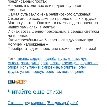
предписанных постах,
Не лишь в молитвах или подвиге сурового
смиренья
Самая суть заключена религиозного служенья:
Стезю его во всех земных преодоленьях и трудах
Можно узнать… Оно же – в смелых, дерзновенных
наших замыслах, в мечтах
И снах возвышенно-прекрасных, в сердца светлом
ли горенье…
Как и способным же бывает – сил духовных при
могучем напряженье –
Приобретать даже поистине космический размах!
Теги:
жизнь
,
сердце
,
судьба
,
путь
,
мечты
,
дух
,
мысль
,
эзотерика
,
срок
,
плоть
,
господин
,
служение
,
опора
,
испытание
,
смирение
,
молитвы
,
огни
,
труды
,
узник
,
переустройство
,
воплощение
Читайте еще стихи
Сколь перед миром...
(
Владимир Лучит
)