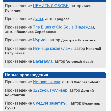
Произведение
ЦЕНИТЬ ЛЮБОВЬ
, автор
Лика
Испилист
Произведение
Душа
, автор
pogost
Произведение
The Blues of Old Souls (Надежда)
,
автор
Василиса Серебряная
Произведение
Мурман
, автор
Дмитрий Новиковъ
Произведение
Или ещё какая блажь
, автор
Николай
Отпущения
Произведение
Вальгалла
, автор
Voronezh-death
Новые произведения
Произведение
История замка
, автор
Voronezh-death
Произведение
322ф-ок. Гулливер
, автор
Долгий
Константин
Произведение
Следует заметить...
, автор
Владимир
Лучит