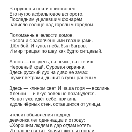
Разрушен и почти приговорён.
Его нутро асфальтовое вспорото.
Последним уцелевшим фонарём
нависло солнце над горелым городом.
Поломанные челюсти домов.
Часовни с закопчёнными глазницами.
Шёл бой. И купол неба был багров.
И мир трещал по шву, как будто ситцевый.
А шов — он здесь, на речке, на степях.
Неровный край. Суровая окраина.
Здесь русский дух на диво не зачах:
шумит ветрами, дышит в губы раненым.
Здесь — клином свет. И чаша горя — всклинь.
Хлебни — и вкус вовек не позабудется.
Но вот уже идёт себе, прикинь,
вдоль чёрных стен, оставшихся от улицы,
и клеит объявления подряд
девчонка лет одиннадцати отроду:
«Хорошим людям в дар отдам котят».
И солнце светит. Значит, жить и городу.