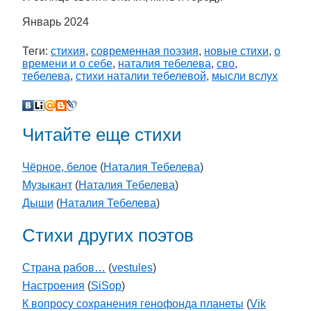
Январь 2024
Теги:
стихия
,
современная поэзия
,
новые стихи
,
о
времени и о себе
,
наталия тебелева
,
сво
,
тебелева
,
стихи наталии тебелевой
,
мысли вслух
Читайте еще стихи
Чёрное, белое
(
Наталия Тебелева
)
Музыкант
(
Наталия Тебелева
)
Дыши
(
Наталия Тебелева
)
Стихи других поэтов
Страна рабов…
(
vestules
)
Настроения
(
SiSop
)
К вопросу сохранения генофонда планеты
(
Vik