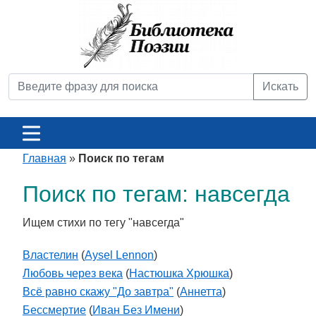
Искать
Главная
»
Поиск по тегам
Поиск по тегам: навсегда
Ищем стихи по тегу "навсегда"
Властелин
(
Aysel Lennon
)
Любовь через века
(
Настюшка Хрюшка
)
Всё равно скажу "До завтра"
(
Аннетта
)
Бессмертие
(
Иван Без Имени
)