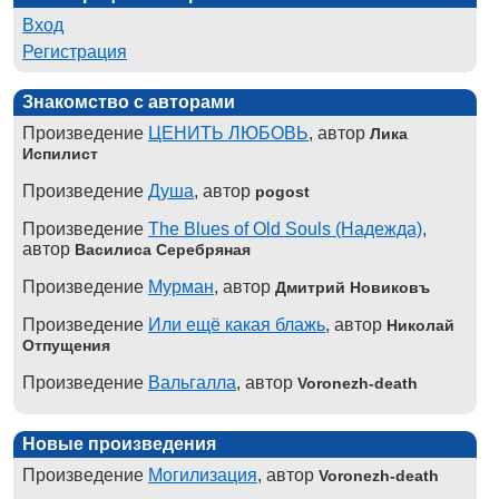
Вход
Регистрация
Знакомство с авторами
Произведение
ЦЕНИТЬ ЛЮБОВЬ
, автор
Лика
Испилист
Произведение
Душа
, автор
pogost
Произведение
The Blues of Old Souls (Надежда)
,
автор
Василиса Серебряная
Произведение
Мурман
, автор
Дмитрий Новиковъ
Произведение
Или ещё какая блажь
, автор
Николай
Отпущения
Произведение
Вальгалла
, автор
Voronezh-death
Новые произведения
Произведение
Могилизация
, автор
Voronezh-death