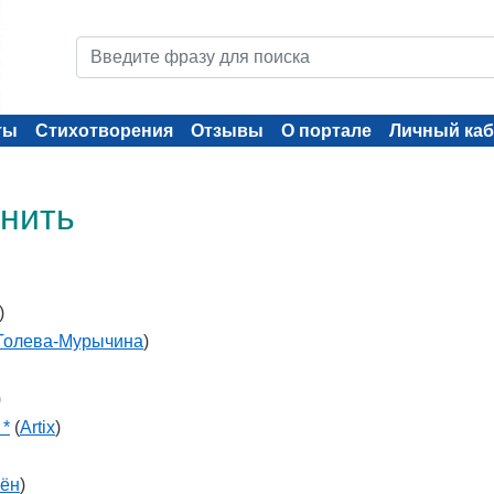
ты
Стихотворения
Отзывы
О портале
Личный каб
 нить
)
 Голева-Мурычина
)
)
 *
(
Artix
)
лён
)