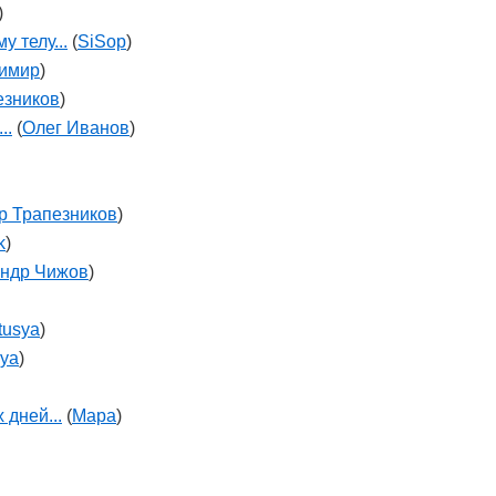
)
 телу...
(
SiSop
)
имир
)
езников
)
..
(
Олег Иванов
)
р Трапезников
)
k
)
андр Чижов
)
tusya
)
sya
)
 дней...
(
Мара
)