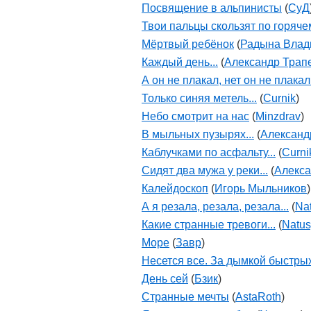
Посвящение в альпинисты
(
СуД
Твои пальцы скользят по горячему
Мёртвый ребёнок
(
Радына Влад
Каждый день...
(
Александр Трап
А он не плакал, нет он не плакал.
Только синяя метель...
(
Curnik
)
Небо смотрит на нас
(
Minzdrav
)
В мыльных пузырях...
(
Александ
Каблучками по асфальту...
(
Curni
Сидят два мужа у реки...
(
Алекс
Калейдоскоп
(
Игорь Мыльников
)
А я резала, резала, резала...
(
Na
Какие странные тревоги...
(
Natu
Море
(
Завр
)
Несется все. За дымкой быстрых
День сей
(
Бзик
)
Странные мечты
(
AstaRoth
)