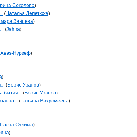
ерина Соколова
)
..
(
Наталья Лепетюха
)
амара Зайцева
)
..
(
Jahira
)
 Аваз-Нурзеф
)
й
)
..
(
Борис Уранов
)
а бытия...
(
Борис Уранов
)
манно...
(
Татьяна Вахромеева
)
Елена Сулима
)
рина
)