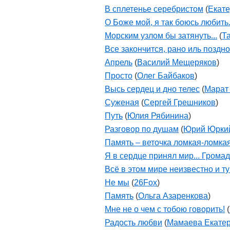
В сплетенье серебристом
(
Екат
О Боже мой, я так боюсь любить.
Морским узлом бы затянуть...
(
Т
Все закончится, рано иль поздно.
Апрель
(
Василий Мещеряков
)
Просто
(
Олег Байбаков
)
Высь сердец и дно телес
(
Марат
Суженая
(
Сергей Грешников
)
Путь
(
Юлия Рябинина
)
Разговор по душам
(
Юрий Юрки
Память – веточка ломкая-ломкая.
Я в сердце принял мир... Громад
Всё в этом мире неизвестно и ту
Не мы
(
26Fox
)
Память
(
Ольга Азаренкова
)
Мне не о чем с тобою говорить!
(
Радость любви
(
Мамаева Екате