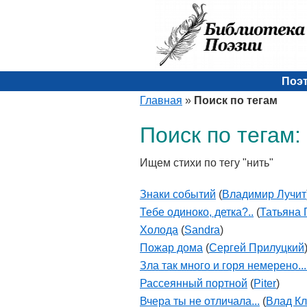
Поэ
Главная
»
Поиск по тегам
Поиск по тегам:
Ищем стихи по тегу "нить"
Знаки событий
(
Владимир Лучит
Тебе одиноко, детка?..
(
Татьяна
Холода
(
Sandra
)
Пожар дома
(
Сергей Прилуцкий
Зла так много и горя немерено...
Рассеянный портной
(
Piter
)
Вчера ты не отличала...
(
Влад К