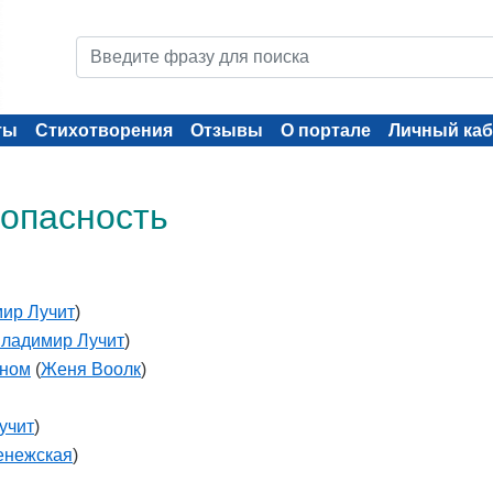
ты
Стихотворения
Отзывы
О портале
Личный каб
 опасность
ир Лучит
)
ладимир Лучит
)
сном
(
Женя Воолк
)
учит
)
енежская
)