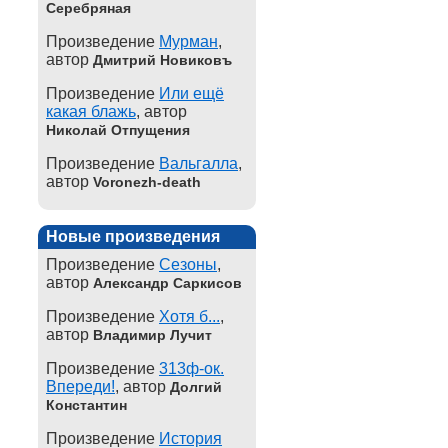
Серебряная
Произведение
Мурман
,
автор
Дмитрий Новиковъ
Произведение
Или ещё
какая блажь
, автор
Николай Отпущения
Произведение
Вальгалла
,
автор
Voronezh-death
Новые произведения
Произведение
Сезоны
,
автор
Александр Саркисов
Произведение
Хотя б...
,
автор
Владимир Лучит
Произведение
313ф-ок.
Впереди!
, автор
Долгий
Константин
Произведение
История