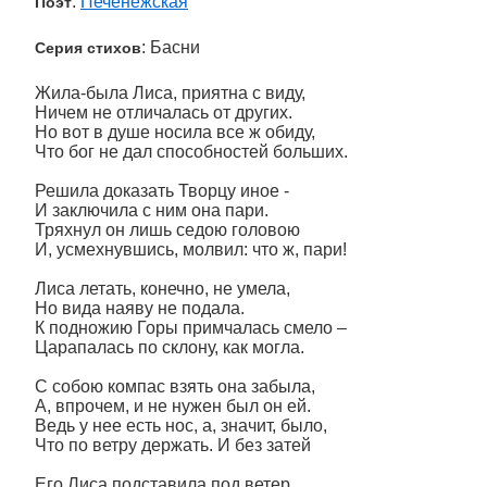
:
Печенежская
Поэт
: Басни
Серия стихов
Жила-была Лиса, приятна с виду,
Ничем не отличалась от других.
Но вот в душе носила все ж обиду,
Что бог не дал способностей больших.
Решила доказать Творцу иное -
И заключила с ним она пари.
Тряхнул он лишь седою головою
И, усмехнувшись, молвил: что ж, пари!
Лиса летать, конечно, не умела,
Но вида наяву не подала.
К подножию Горы примчалась смело –
Царапалась по склону, как могла.
С собою компас взять она забыла,
А, впрочем, и не нужен был он ей.
Ведь у нее есть нос, а, значит, было,
Что по ветру держать. И без затей
Его Лиса подставила под ветер.