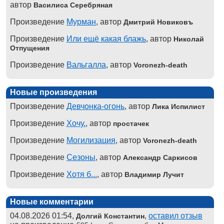
автор
Василиса Серебряная
Произведение
Мурман
, автор
Дмитрий Новиковъ
Произведение
Или ещё какая блажь
, автор
Николай
Отпущения
Произведение
Вальгалла
, автор
Voronezh-death
Новые произведения
Произведение
Девчонка-огонь
, автор
Лика Испилист
Произведение
Хочу.
, автор
простачек
Произведение
Могилизация
, автор
Voronezh-death
Произведение
Сезоны
, автор
Александр Саркисов
Произведение
Хотя б...
, автор
Владимир Лучит
Новые комментарии
04.08.2026 01:54,
,
оставил отзыв
Долгий Константин