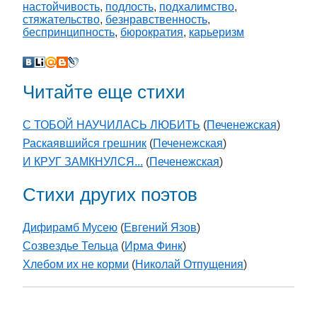
настойчивость
,
подлость
,
подхалимство
,
стяжательство
,
безнравственность
,
беспринципность
,
бюрократия
,
карьеризм
Читайте еще стихи
С ТОБОЙ НАУЧИЛАСЬ ЛЮБИТЬ
(
Печенежская
)
Раскаявшийся грешник
(
Печенежская
)
И КРУГ ЗАМКНУЛСЯ...
(
Печенежская
)
Стихи других поэтов
Дифирамб Мусею
(
Евгений Язов
)
Созвездье Тельца
(
Ирма Финк
)
Хлебом их не корми
(
Николай Отпущения
)