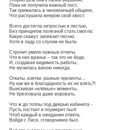
Пока не получила важный пост,
Так прижилась в чиновничьей общине,
Что распушила веером свой хвост.
Всего достигла хитростью и лестью,
Без принципов полезной стать смогла:
Какую скажут, запевает песню,
Хотя в ладу со слухом не была.
Строчит умело нужные отчеты.
Что в них вранье – так это не беда.
И, создавая видимость работы,
Не мучилась виною никогда.
Откаты, взятки, разные презенты…
Ну как же в благодарность их не взять?!
Выискивая «клёвые» моменты,
Не брезговала даже воровать.
Что ж до толпы под дверью кабинета -
Пусть постоит и поумерит пыл!
Чтоб каждый в ожидании ответа,
Войдя с Лисе, сговорчивее был.