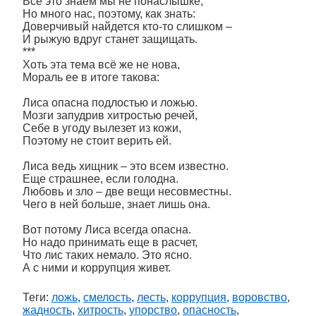
Всё это знаем мы не понаслышке,
Но много нас, поэтому, как знать:
Доверчивый найдется кто-то слишком –
И рыжую вдруг станет защищать.
***
Хоть эта тема всё же не нова,
Мораль ее в итоге такова:
Лиса опасна подлостью и ложью.
Мозги запудрив хитростью речей,
Себе в угоду вылезет из кожи,
Поэтому не стоит верить ей.
Лиса ведь хищник – это всем известно.
Еще страшнее, если голодна.
Любовь и зло – две вещи несовместны.
Чего в ней больше, знает лишь она.
Вот потому Лиса всегда опасна.
Но надо принимать еще в расчет,
Что лис таких немало. Это ясно.
А с ними и коррупция живет.
Теги:
ложь
,
смелость
,
лесть
,
коррупция
,
воровство
,
жадность
,
хитрость
,
упорство
,
опасность
,