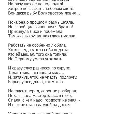
Ни разу нюх ее не подводил!
Хитрее не сыскать на белом свете:
Вон даже рыбу Волк хвостом ловил…
Пока она о прошлом размышляла,
Нос сообщил: чиновничья братва!
Прикинула Лиса и побежала:
Там жизнь крутая, как гласит молва.
Работать не особенно любила,
Хотя всегда могла себя подать.
Кто ей мешал, того она топила,
Но Первому умела угождать.
И сразу слух разнесся по округе:
Талантлива, активна и мила…
И, затянув, чтоб не упасть, подпругу,
Карьеру оседлала, как могла.
Неслась вперед, дорог не разбирая,
Показывала мастер-класс в пике,
Спала, с кем надо, гордости не зная, -
И вскоре стала дамкой на доске.
Упорно шла она к своей вершине,