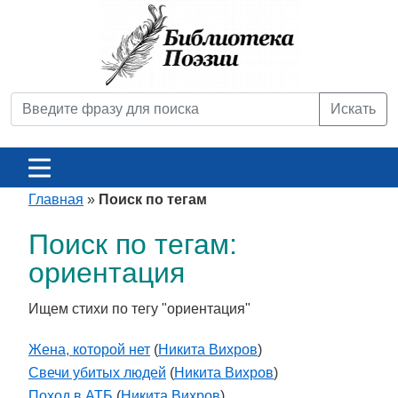
Искать
Главная
»
Поиск по тегам
Поиск по тегам:
ориентация
Ищем стихи по тегу "ориентация"
Жена, которой нет
(
Никита Вихров
)
Свечи убитых людей
(
Никита Вихров
)
Поход в АТБ
(
Никита Вихров
)