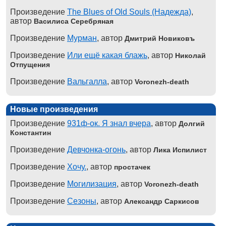
Произведение
The Blues of Old Souls (Надежда)
,
автор
Василиса Серебряная
Произведение
Мурман
, автор
Дмитрий Новиковъ
Произведение
Или ещё какая блажь
, автор
Николай
Отпущения
Произведение
Вальгалла
, автор
Voronezh-death
Новые произведения
Произведение
931ф-ок. Я знал вчера
, автор
Долгий
Константин
Произведение
Девчонка-огонь
, автор
Лика Испилист
Произведение
Хочу.
, автор
простачек
Произведение
Могилизация
, автор
Voronezh-death
Произведение
Сезоны
, автор
Александр Саркисов