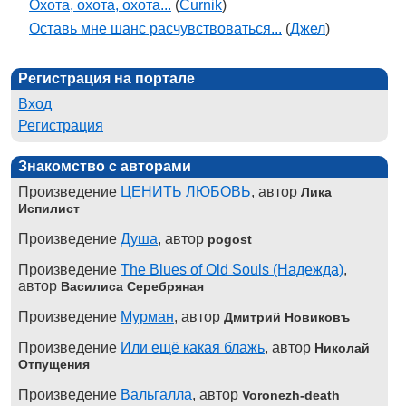
Охота, охота, охота...
(
Curnik
)
Оставь мне шанс расчувствоваться...
(
Джел
)
Регистрация на портале
Вход
Регистрация
Знакомство с авторами
Произведение
ЦЕНИТЬ ЛЮБОВЬ
, автор
Лика
Испилист
Произведение
Душа
, автор
pogost
Произведение
The Blues of Old Souls (Надежда)
,
автор
Василиса Серебряная
Произведение
Мурман
, автор
Дмитрий Новиковъ
Произведение
Или ещё какая блажь
, автор
Николай
Отпущения
Произведение
Вальгалла
, автор
Voronezh-death