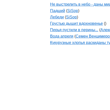
Не выстрелить в небо - даны ми
Падший
(
SiSop
)
Лебеди
(
SiSop
)
Грустью дышит вдохновенье
(
)
Перья пустили в перины...
(
Алек
Вода апреля
(
Семен Венцимеро
Кукурузные хлопья раскиданы тут