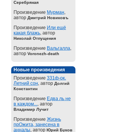
Серебряная
Произведение
Мурман
,
автор
Дмитрий Новиковъ
Произведение
Или ещё
какая блажь
, автор
Николай Отпущения
Произведение
Вальгалла
,
автор
Voronezh-death
Новые произведения
Произведение
331ф-ок.
Летний сон
, автор
Долгий
Константин
Произведение
Едва ль не
в каждом...
, автор
Владимир Лучит
Произведение
Жизнь
прОжита, занесена в
анналы
, автор
Юрий Буков