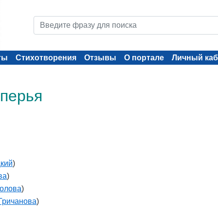
ты
Стихотворения
Отзывы
О портале
Личный каб
 перья
цкий
)
ва
)
колова
)
Гричанова
)