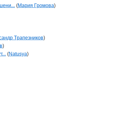
шени...
(
Мария Громова
)
сандр Трапезников
)
в
)
...
(
Natusya
)