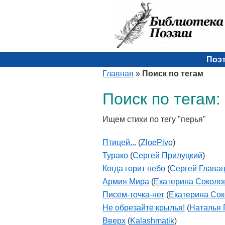
Поэ
Главная
»
Поиск по тегам
Поиск по тегам:
Ищем стихи по тегу "перья"
Птицей...
(
ZloePivo
)
Турако
(
Сергей Прилуцкий
)
Когда горит небо
(
Сергей Глава
Армия Мира
(
Екатерина Соколо
Писем-точка-нет
(
Екатерина Со
Не обрезайте крылья!
(
Наталья 
Вверх
(
Kalashmatik
)