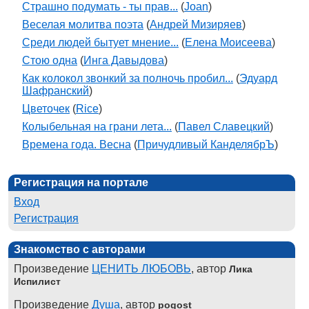
Страшно подумать - ты прав...
(
Joan
)
Веселая молитва поэта
(
Андрей Мизиряев
)
Среди людей бытует мнение...
(
Елена Моисеева
)
Стою одна
(
Инга Давыдова
)
Как колокол звонкий за полночь пробил...
(
Эдуард
Шафранский
)
Цветочек
(
Rice
)
Колыбельная на грани лета...
(
Павел Славецкий
)
Времена года. Весна
(
Причудливый КанделябрЪ
)
Регистрация на портале
Вход
Регистрация
Знакомство с авторами
Произведение
ЦЕНИТЬ ЛЮБОВЬ
, автор
Лика
Испилист
Произведение
Душа
, автор
pogost