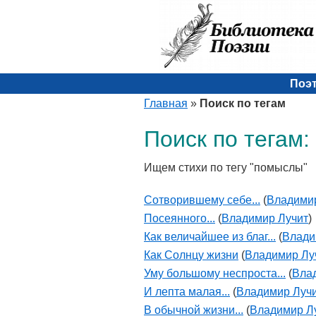
Поэ
Главная
»
Поиск по тегам
Поиск по тегам
Ищем стихи по тегу "помыслы"
Сотворившему себе...
(
Владими
Посеянного...
(
Владимир Лучит
)
Как величайшее из благ...
(
Влади
Как Солнцу жизни
(
Владимир Лу
Уму большому неспроста...
(
Вла
И лепта малая...
(
Владимир Луч
В обычной жизни...
(
Владимир Л