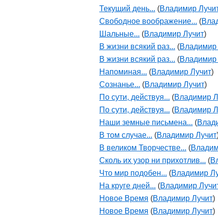
Текущий день...
(
Владимир Лучи
Свободное воображение...
(
Вла
Шальные...
(
Владимир Лучит
)
В жизни всякий раз...
(
Владимир
В жизни всякий раз...
(
Владимир
Напоминая...
(
Владимир Лучит
)
Сознанье...
(
Владимир Лучит
)
По сути, действуя...
(
Владимир Л
По сути, действуя...
(
Владимир Л
Наши земные письмена...
(
Влад
В том случае...
(
Владимир Лучит
В великом Творчестве...
(
Владим
Сколь их узор ни прихотлив...
(
В
Что мир подобен...
(
Владимир Л
На круге дней...
(
Владимир Лучи
Новое Время
(
Владимир Лучит
)
Новое Время
(
Владимир Лучит
)