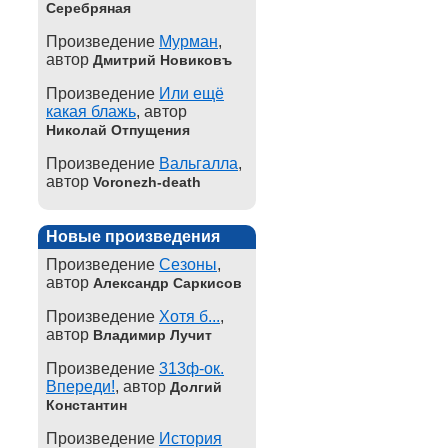
Серебряная
Произведение
Мурман
,
автор
Дмитрий Новиковъ
Произведение
Или ещё
какая блажь
, автор
Николай Отпущения
Произведение
Вальгалла
,
автор
Voronezh-death
Новые произведения
Произведение
Сезоны
,
автор
Александр Саркисов
Произведение
Хотя б...
,
автор
Владимир Лучит
Произведение
313ф-ок.
Впереди!
, автор
Долгий
Константин
Произведение
История