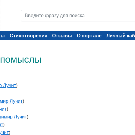
ты
Стихотворения
Отзывы
О портале
Личный каб
: помыслы
р Лучит
)
мир Лучит
)
чит
)
димир Лучит
)
ит
)
учит
)