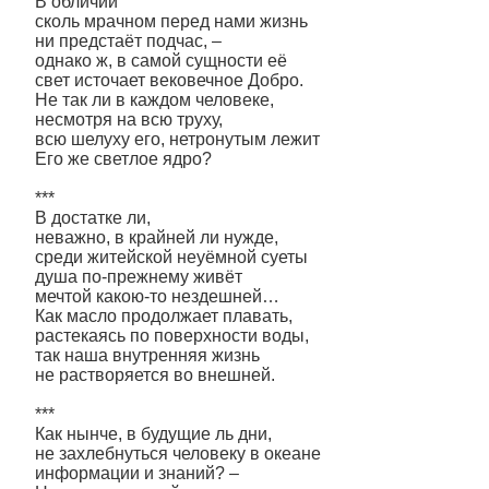
В обличии
сколь мрачном перед нами жизнь
ни предстаёт подчас, –
однако ж, в самой сущности её
свет источает вековечное Добро.
Не так ли в каждом человеке,
несмотря на всю труху,
всю шелуху его, нетронутым лежит
Его же светлое ядро?
***
В достатке ли,
неважно, в крайней ли нужде,
среди житейской неуёмной суеты
душа по-прежнему живёт
мечтой какою-то нездешней…
Как масло продолжает плавать,
растекаясь по поверхности воды,
так наша внутренняя жизнь
не растворяется во внешней.
***
Как нынче, в будущие ль дни,
не захлебнуться человеку в океане
информации и знаний? –