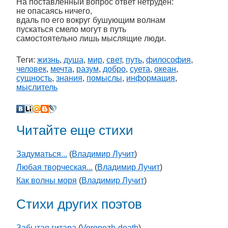
На поставленный вопрос ответ нетруден:
не опасаясь ничего,
вдаль по его вокруг бушующим волнам
пускаться смело могут в путь
самостоятельно лишь мыслящие люди.
Теги:
жизнь
,
душа
,
мир
,
свет
,
путь
,
философия
,
человек
,
мечта
,
разум
,
добро
,
суета
,
океан
,
сущность
,
знания
,
помыслы
,
информация
,
мыслитель
Читайте еще стихи
Задуматься...
(
Владимир Лучит
)
Любая творческая...
(
Владимир Лучит
)
Как волны моря
(
Владимир Лучит
)
Стихи других поэтов
Забытая гитара
(
Voronezh-death
)