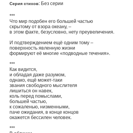
: Без серии
Серия стихов
***
Что мир подобен его большей частью
скрытому от взора океану, –
в этом факте, безусловно, нету преувеличения.
И подтверждением ещё одним тому –
поверхность явленную жизни
формируют её многие «подводные течения».
***
Как видится,
и обладая даже разумом,
однако, ещё может-таки
звания свободного мыслителя
лишиться он навек,
коль перед помыслами,
большей частью,
к сожаленью, низменными,
паче ожидания, в конце концов
окажется бессилен человек.
***