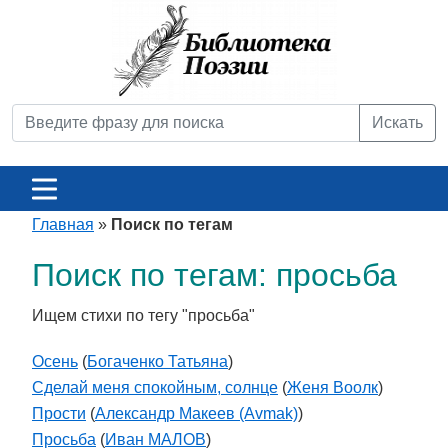
Искать
Главная
»
Поиск по тегам
Поиск по тегам: просьба
Ищем стихи по тегу "просьба"
Осень
(
Богаченко Татьяна
)
Сделай меня спокойным, солнце
(
Женя Воолк
)
Прости
(
Александр Макеев (Avmak)
)
Просьба
(
Иван МАЛОВ
)