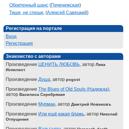
Обретенный шанс
(
Печенежская
)
Тише, не спеши.
(
Алексей Савецкий
)
Регистрация на портале
Вход
Регистрация
Знакомство с авторами
Произведение
ЦЕНИТЬ ЛЮБОВЬ
, автор
Лика
Испилист
Произведение
Душа
, автор
pogost
Произведение
The Blues of Old Souls (Надежда)
,
автор
Василиса Серебряная
Произведение
Мурман
, автор
Дмитрий Новиковъ
Произведение
Или ещё какая блажь
, автор
Николай
Отпущения
Произведение
Вальгалла
, автор