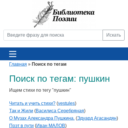
Искать
Главная
»
Поиск по тегам
Поиск по тегам: пушкин
Ищем стихи по тегу "пушкин"
Читать и учить стихи?
(
vestules
)
Так и Жили
(
Василиса Серебряная
)
О Музах Александра Пушкина.
(
Эдуард Агасандян
)
Поэт в пути
(
Иван МАЛОВ
)