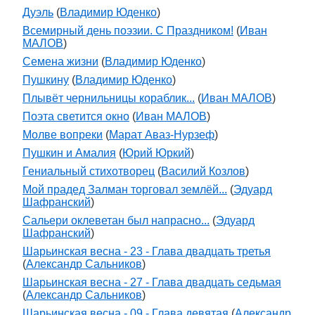
Дуэль
(
Владимир Юденко
)
Всемирный день поэзии. С Праздником!
(
Иван
МАЛОВ
)
Семена жизни
(
Владимир Юденко
)
Пушкину
(
Владимир Юденко
)
Плывёт чернильницы кораблик...
(
Иван МАЛОВ
)
Поэта светится окно
(
Иван МАЛОВ
)
Молве вопреки
(
Марат Аваз-Нурзеф
)
Пушкин и Амалия
(
Юрий Юркий
)
Гениальный стихотворец
(
Василий Козлов
)
Мой прадед Залман торговал землёй...
(
Эдуард
Шафранский
)
Сальери оклеветан был напрасно...
(
Эдуард
Шафранский
)
Шарьинская весна - 23 - Глава двадцать третья
(
Александр Сальников
)
Шарьинская весна - 27 - Глава двадцать седьмая
(
Александр Сальников
)
Шарьинская весна - 09 - Глава девятая
(
Александр