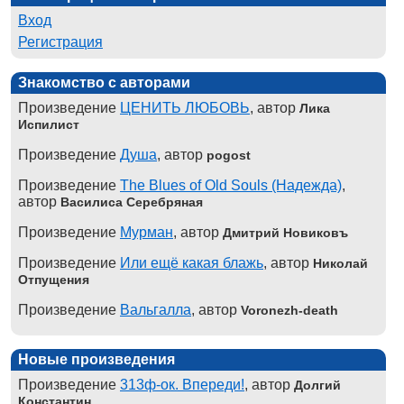
Вход
Регистрация
Знакомство с авторами
Произведение
ЦЕНИТЬ ЛЮБОВЬ
, автор
Лика
Испилист
Произведение
Душа
, автор
pogost
Произведение
The Blues of Old Souls (Надежда)
,
автор
Василиса Серебряная
Произведение
Мурман
, автор
Дмитрий Новиковъ
Произведение
Или ещё какая блажь
, автор
Николай
Отпущения
Произведение
Вальгалла
, автор
Voronezh-death
Новые произведения
Произведение
313ф-ок. Впереди!
, автор
Долгий
Константин