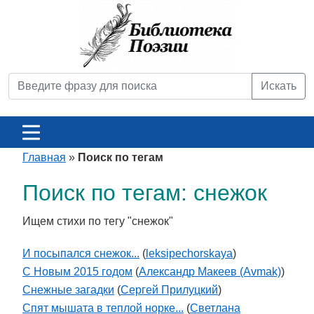
Искать
Главная
»
Поиск по тегам
Поиск по тегам: снежок
Ищем стихи по тегу "снежок"
И посыпался снежок...
(
leksipechorskaya
)
С Новым 2015 годом
(
Александр Макеев (Avmak)
)
Снежные загадки
(
Сергей Прилуцкий
)
Спят мышата в теплой норке...
(
Светлана