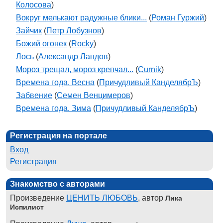
Колосова
)
Вокруг мелькают радужные блики...
(
Роман Гуржий
)
Зайчик
(
Петр Лобузнов
)
Божий огонек
(
Rocky
)
Лось
(
Александр Ландов
)
Мороз трещал, мороз крепчал...
(
Curnik
)
Времена года. Весна
(
Причудливый КанделябрЪ
)
Забвение
(
Семен Венцимеров
)
Времена года. Зима
(
Причудливый КанделябрЪ
)
Регистрация на портале
Вход
Регистрация
Знакомство с авторами
Произведение
ЦЕНИТЬ ЛЮБОВЬ
, автор
Лика
Испилист