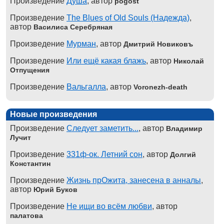
Произведение
Душа
, автор
pogost
Произведение
The Blues of Old Souls (Надежда)
,
автор
Василиса Серебряная
Произведение
Мурман
, автор
Дмитрий Новиковъ
Произведение
Или ещё какая блажь
, автор
Николай
Отпущения
Произведение
Вальгалла
, автор
Voronezh-death
Новые произведения
Произведение
Следует заметить...
, автор
Владимир
Лучит
Произведение
331ф-ок. Летний сон
, автор
Долгий
Константин
Произведение
Жизнь прОжита, занесена в анналы
,
автор
Юрий Буков
Произведение
Не ищи во всём любви
, автор
палатова