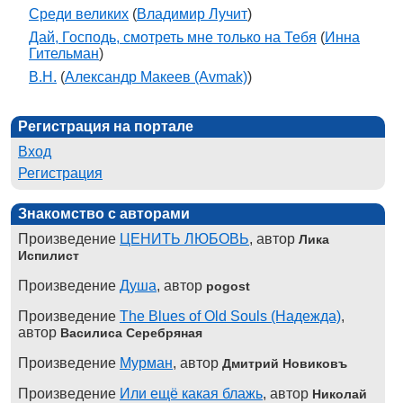
Среди великих
(
Владимир Лучит
)
Дай, Господь, смотреть мне только на Тебя
(
Инна
Гительман
)
В.Н.
(
Александр Макеев (Avmak)
)
Регистрация на портале
Вход
Регистрация
Знакомство с авторами
Произведение
ЦЕНИТЬ ЛЮБОВЬ
, автор
Лика
Испилист
Произведение
Душа
, автор
pogost
Произведение
The Blues of Old Souls (Надежда)
,
автор
Василиса Серебряная
Произведение
Мурман
, автор
Дмитрий Новиковъ
Произведение
Или ещё какая блажь
, автор
Николай