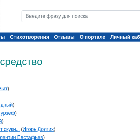
ты
Стихотворения
Отзывы
О портале
Личный каб
 средство
чит
)
едный
)
Нурзеф
)
й
)
 скуки...
(
Игорь Долгих
)
лентин Евстафьев
)