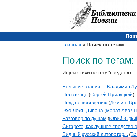
Поэ
Главная
»
Поиск по тегам
Поиск по тегам:
Ищем стихи по тегу "средство"
Большие знания...
(
Владимир Лу
Полотенце
(
Сергей Прилуцкий
)
Неуд по поведению
(
Демьян Вр
Эхо Ложь-Дивана
(
Марат Аваз-
Разговор по душам
(
Юрий Юрки
Cигарета, как лучшее средство от
Видный русский литератор...
(
Ва