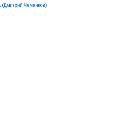
.
(
Дмитрий Чеманков
)