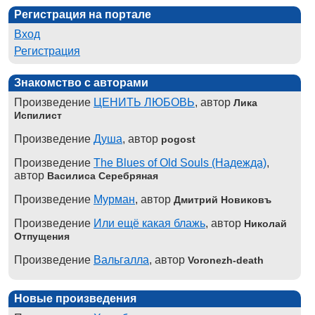
Регистрация на портале
Вход
Регистрация
Знакомство с авторами
Произведение
ЦЕНИТЬ ЛЮБОВЬ
, автор
Лика
Испилист
Произведение
Душа
, автор
pogost
Произведение
The Blues of Old Souls (Надежда)
,
автор
Василиса Серебряная
Произведение
Мурман
, автор
Дмитрий Новиковъ
Произведение
Или ещё какая блажь
, автор
Николай
Отпущения
Произведение
Вальгалла
, автор
Voronezh-death
Новые произведения