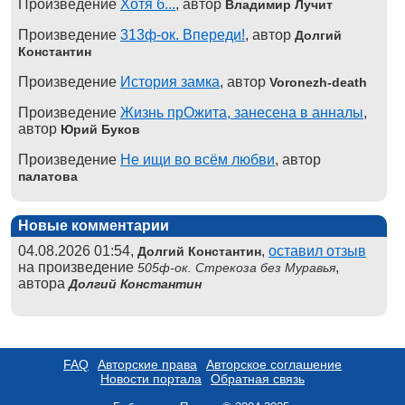
Произведение
Хотя б...
, автор
Владимир Лучит
Произведение
313ф-ок. Впереди!
, автор
Долгий
Константин
Произведение
История замка
, автор
Voronezh-death
Произведение
Жизнь прОжита, занесена в анналы
,
автор
Юрий Буков
Произведение
Не ищи во всём любви
, автор
палатова
Новые комментарии
04.08.2026 01:54,
,
оставил отзыв
Долгий Константин
на произведение
,
505ф-ок. Стрекоза без Муравья
автора
Долгий Константин
FAQ
Авторские права
Авторское соглашение
Новости портала
Обратная связь