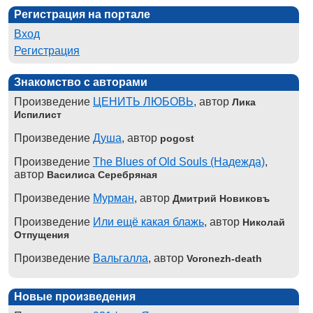
Регистрация на портале
Вход
Регистрация
Знакомство с авторами
Произведение
ЦЕНИТЬ ЛЮБОВЬ
, автор
Лика
Испилист
Произведение
Душа
, автор
pogost
Произведение
The Blues of Old Souls (Надежда)
,
автор
Василиса Серебряная
Произведение
Мурман
, автор
Дмитрий Новиковъ
Произведение
Или ещё какая блажь
, автор
Николай
Отпущения
Произведение
Вальгалла
, автор
Voronezh-death
Новые произведения