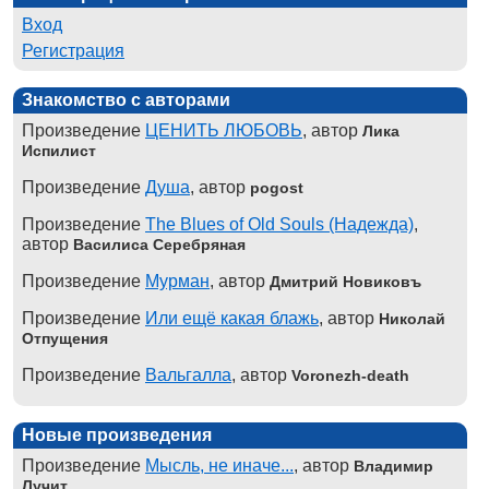
Вход
Регистрация
Знакомство с авторами
Произведение
ЦЕНИТЬ ЛЮБОВЬ
, автор
Лика
Испилист
Произведение
Душа
, автор
pogost
Произведение
The Blues of Old Souls (Надежда)
,
автор
Василиса Серебряная
Произведение
Мурман
, автор
Дмитрий Новиковъ
Произведение
Или ещё какая блажь
, автор
Николай
Отпущения
Произведение
Вальгалла
, автор
Voronezh-death
Новые произведения
Произведение
Мысль, не иначе...
, автор
Владимир
Лучит