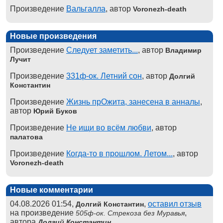
Произведение
Вальгалла
, автор
Voronezh-death
Новые произведения
Произведение
Следует заметить...
, автор
Владимир
Лучит
Произведение
331ф-ок. Летний сон
, автор
Долгий
Константин
Произведение
Жизнь прОжита, занесена в анналы
,
автор
Юрий Буков
Произведение
Не ищи во всём любви
, автор
палатова
Произведение
Когда-то в прошлом. Летом...
, автор
Voronezh-death
Новые комментарии
04.08.2026 01:54,
,
оставил отзыв
Долгий Константин
на произведение
,
505ф-ок. Стрекоза без Муравья
автора
Долгий Константин