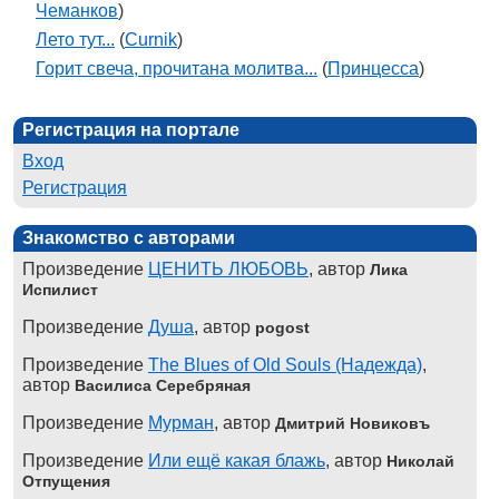
Чеманков
)
Лето тут...
(
Curnik
)
Горит свеча, прочитана молитва...
(
Принцесса
)
Регистрация на портале
Вход
Регистрация
Знакомство с авторами
Произведение
ЦЕНИТЬ ЛЮБОВЬ
, автор
Лика
Испилист
Произведение
Душа
, автор
pogost
Произведение
The Blues of Old Souls (Надежда)
,
автор
Василиса Серебряная
Произведение
Мурман
, автор
Дмитрий Новиковъ
Произведение
Или ещё какая блажь
, автор
Николай
Отпущения