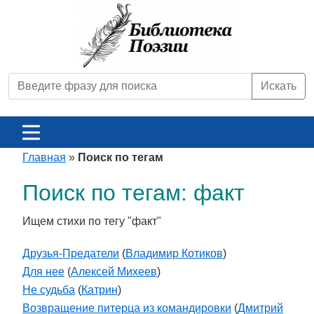
Искать
Главная
»
Поиск по тегам
Поиск по тегам: факт
Ищем стихи по тегу "факт"
Друзья-Предатели
(
Владимир Котиков
)
Для нее
(
Алексей Михеев
)
Не судьба
(
Катрин
)
Возвращение питерца из командировки
(
Дмитрий