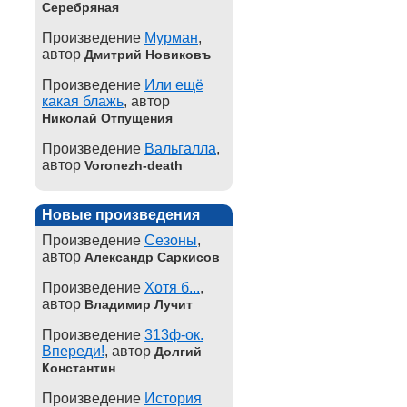
Серебряная
Произведение
Мурман
,
автор
Дмитрий Новиковъ
Произведение
Или ещё
какая блажь
, автор
Николай Отпущения
Произведение
Вальгалла
,
автор
Voronezh-death
Новые произведения
Произведение
Сезоны
,
автор
Александр Саркисов
Произведение
Хотя б...
,
автор
Владимир Лучит
Произведение
313ф-ок.
Впереди!
, автор
Долгий
Константин
Произведение
История