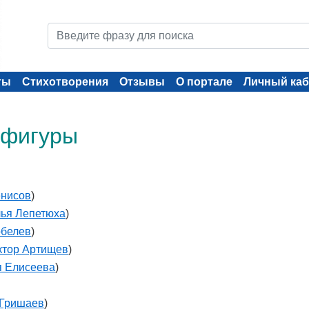
ты
Стихотворения
Отзывы
О портале
Личный каб
 фигуры
енисов
)
ья Лепетюха
)
обелев
)
ктор Артищев
)
я Елисеева
)
 Гришаев
)