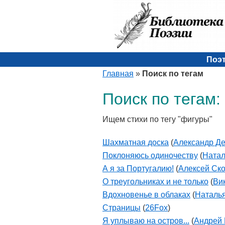
Поэ
Главная
»
Поиск по тегам
Поиск по тегам:
Ищем стихи по тегу "фигуры"
Шахматная доска
(
Александр Д
Поклоняюсь одиночеству
(
Натал
А я за Португалию!
(
Алексей Ск
О треугольниках и не только
(
Ви
Вдохновенье в облаках
(
Наталь
Страницы
(
26Fox
)
Я уплываю на остров...
(
Андрей