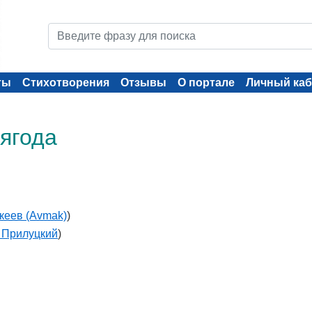
ты
Стихотворения
Отзывы
О портале
Личный каб
 ягода
кеев (Avmak)
)
 Прилуцкий
)