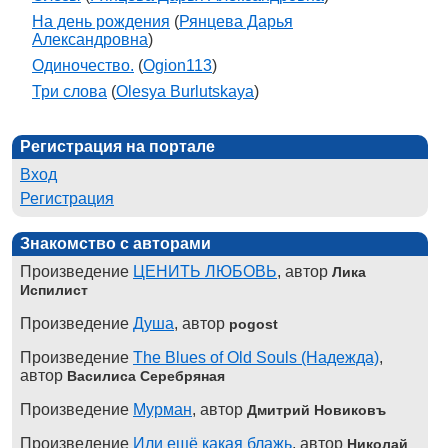
На день рождения
(
Рянцева Дарья
Александровна
)
Одиночество.
(
Ogion113
)
Три слова
(
Olesya Burlutskaya
)
Регистрация на портале
Вход
Регистрация
Знакомство с авторами
Произведение
ЦЕНИТЬ ЛЮБОВЬ
, автор
Лика
Испилист
Произведение
Душа
, автор
pogost
Произведение
The Blues of Old Souls (Надежда)
,
автор
Василиса Серебряная
Произведение
Мурман
, автор
Дмитрий Новиковъ
Произведение
Или ещё какая блажь
, автор
Николай