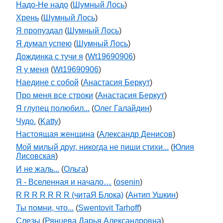
Надо-Не надо
(
Шумный Лось
)
Хрень
(
Шумный Лось
)
Я пропуздал
(
Шумный Лось
)
Я думал успею
(
Шумный Лось
)
Дождинка с тучи я
(
Wt19690906
)
Я у меня
(
Wt19690906
)
Наедине с собой
(
Анастасия Беркут
)
Про меня все строки
(
Анастасия Беркут
)
Я глупец полюбил...
(
Олег Галайдин
)
Чудо.
(
Katty
)
Настоящая женщина
(
Александр Денисов
)
Мой милый друг, никогда не пиши стихи...
(
Юлия
Лисовская
)
И не жаль...
(
Ольга
)
Я - Вселенная и начало…
(
osenin
)
R R R R R R R (читаЯ Блока)
(
Антип Ушкин
)
Ты помни, что...
(
Swentovit Tarhoff
)
Слезы
(
Рянцева Дарья Александровна
)